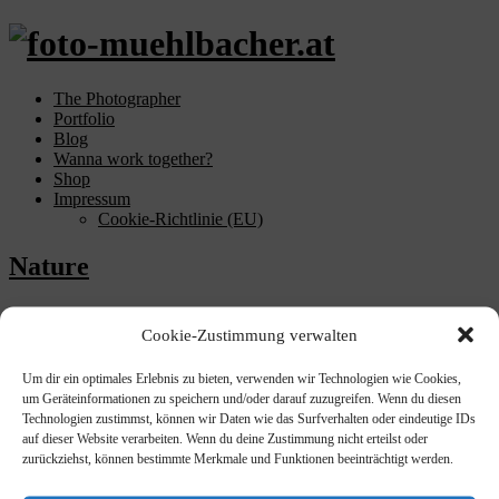
The Photographer
Portfolio
Blog
Wanna work together?
Shop
Impressum
Cookie-Richtlinie (EU)
Nature
für
tmuehlbacher
22. September 2018
Kommentare deaktiviert
Nature
Cookie-Zustimmung verwalten
Um dir ein optimales Erlebnis zu bieten, verwenden wir Technologien wie Cookies,
um Geräteinformationen zu speichern und/oder darauf zuzugreifen. Wenn du diesen
Torsten Muehlbacher - follow me also on
Instagram
Technologien zustimmst, können wir Daten wie das Surfverhalten oder eindeutige IDs
auf dieser Website verarbeiten. Wenn du deine Zustimmung nicht erteilst oder
zurückziehst, können bestimmte Merkmale und Funktionen beeinträchtigt werden.